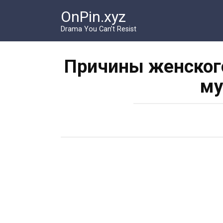
Перейти
OnPin.xyz
к
контенту
Drama You Can’t Resist
Причины женского
м