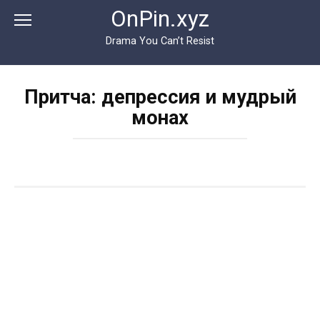
Перейти
OnPin.xyz
к
контенту
Drama You Can’t Resist
Притча: депрессия и мудрый
монах