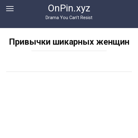
Перейти
OnPin.xyz
к
контенту
Drama You Can’t Resist
Привычки шикарных женщин