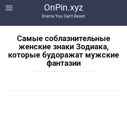
Перейти
OnPin.xyz
к
контенту
Drama You Can’t Resist
Самые соблазнительные
женские знаки Зодиака,
которые будоражат мужские
фантазии