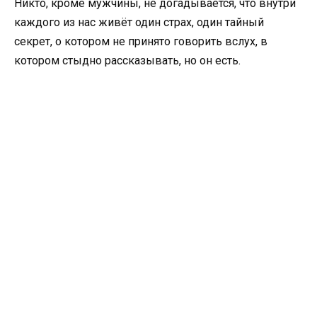
Никто, кроме мужчины, не догадывается, что внутри
каждого из нас живёт один страх, один тайный
секрет, о котором не принято говорить вслух, в
котором стыдно рассказывать, но он есть.