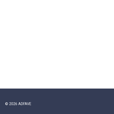
© 2026 ADFAVE