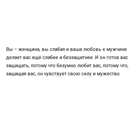
Вы – женщина, вы слабая и ваша любовь к мужчине
делает вас ещё слабее и беззащитнее. И он готов вас
защищать, потому что безумно любит вас, потому что,
защищая вас, он чувствует свою силу и мужество.