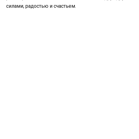
силами, радостью и счастьем.