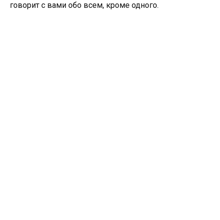
говорит с вами обо всем, кроме одного.