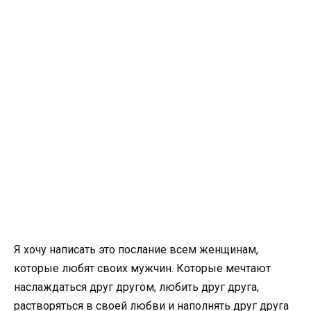
Я хочу написать это послание всем женщинам,
которые любят своих мужчин. Которые мечтают
наслаждаться друг другом, любить друг друга,
растворяться в своей любви и наполнять друг друга