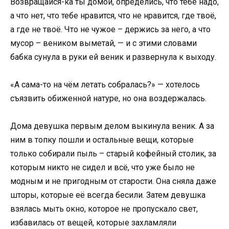
Возвращайся-ка ты домой, определись, что тебе надо,
а что нет, что тебе нравится, что не нравится, где твоё,
а где не твоё. Что не чужое – держись за него, а что
мусор – веником выметай, — и с этими словами
бабка сунула в руки ей веник и развернула к выходу.
«А сама-то на чём летать собралась?» — хотелось
съязвить обиженной натуре, но она воздержалась.
Дома девушка первым делом выкинула веник. А за
ним в топку пошли и остальные вещи, которые
только собирали пыль – старый кофейный столик, за
которым никто не сидел и всё, что уже было не
модным и не пригодным от старости. Она сняла даже
шторы, которые её всегда бесили. Затем девушка
взялась мыть окно, которое не пропускало свет,
избавилась от вещей, которые захламляли