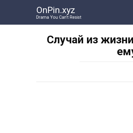
Перейти
OnPin.xyz
к
контенту
Drama You Can’t Resist
Случай из жизни
ем