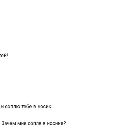
тей!
 и соплю тебе в носик…
 Зачем мне сопля в носике?