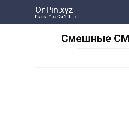
Перейти
OnPin.xyz
к
контенту
Drama You Can’t Resist
Смешные СМС