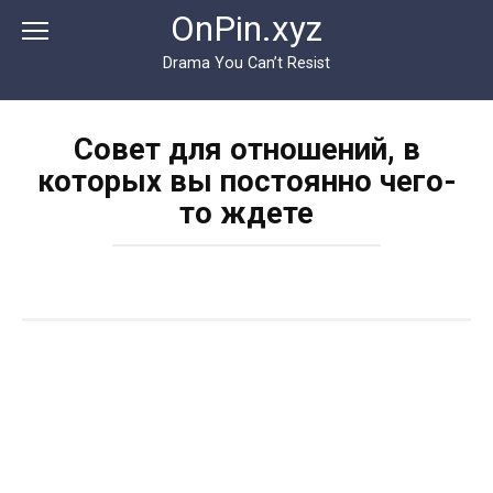
Перейти
OnPin.xyz
к
контенту
Drama You Can’t Resist
Совет для отношений, в
которых вы постоянно чего-
то ждете