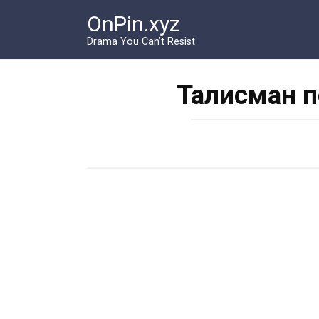
Перейти
OnPin.xyz
к
контенту
Drama You Can’t Resist
Талисман п