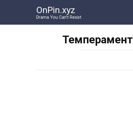
Перейти
OnPin.xyz
к
контенту
Drama You Can’t Resist
Темперамент 