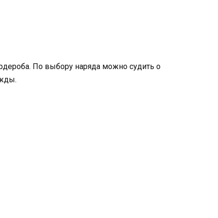
рдероба. По выбору наряда можно судить о
жды.