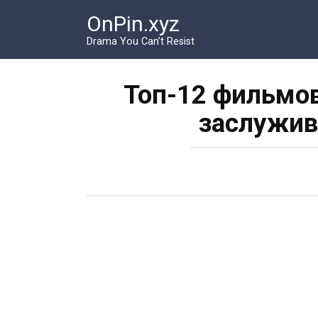
Перейти
OnPin.xyz
к
контенту
Drama You Can’t Resist
Топ-12 фильмов
заслужив