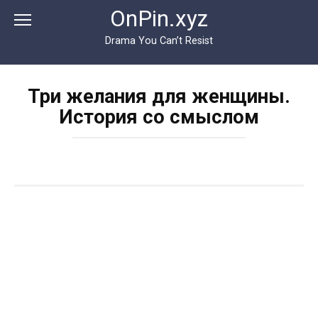
Перейти
OnPin.xyz
к
контенту
Drama You Can’t Resist
Три желания для женщины.
История со смыслом