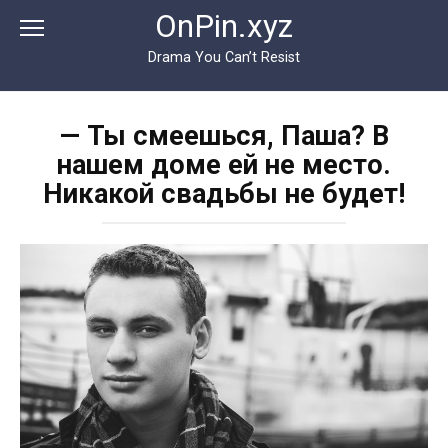
Перейти
OnPin.xyz
к
контенту
Drama You Can’t Resist
— Ты смеешься, Паша? В
нашем доме ей не место.
Никакой свадьбы не будет!