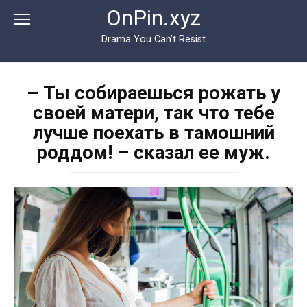
Перейти
OnPin.xyz
к
контенту
Drama You Can’t Resist
– Ты собираешься рожать у
своей матери, так что тебе
лучше поехать в тамошний
роддом! – сказал ее муж.