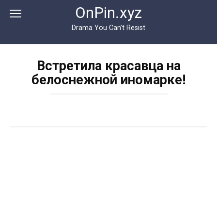
Перейти
OnPin.xyz
к
контенту
Drama You Can’t Resist
Встретила красавца на
белоснежной иномарке!