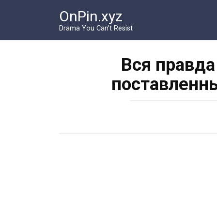
Перейти
OnPin.xyz
к
контенту
Drama You Can’t Resist
Вся правда
поставленны