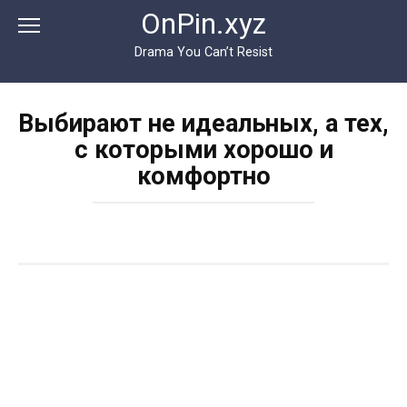
Перейти
OnPin.xyz
к
контенту
Drama You Can’t Resist
Выбирают не идеальных, а тех,
с которыми хорошо и
комфортно