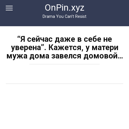
Перейти
OnPin.xyz
к
контенту
Drama You Can’t Resist
“Я сейчас даже в себе не
уверена”. Кажется, у матери
мужа дома завелся домовой…