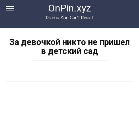
Перейти
OnPin.xyz
к
контенту
Drama You Can’t Resist
За девочкой никто не пришел
в детский сад