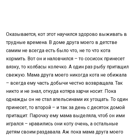
Оказывается, кот этот научился здорово выживать в
трудные времена. В доме друга моего в детстве
самим не всегда есть было что, не то что кота
кормить. Вот он и наловчился – то сосисок принесет
вязку, то колбасы колечко. А один раз рыбу притащил
свежую. Мама друга моего никогда кота не обижала
– всегда ему часть добычи честно возвращала. Так
никто и не знал, откуда котяра харчи носит. Пока
однажды он не стал апельсинами их угощать. То один
принесет, то второй – и так за день с десяток домой
притащит. Парочку ему мама выделяла, чтоб он ими
игрался – нравились они коту очень, а остальные
детям своим раздавала. Аж пока мама друга моего