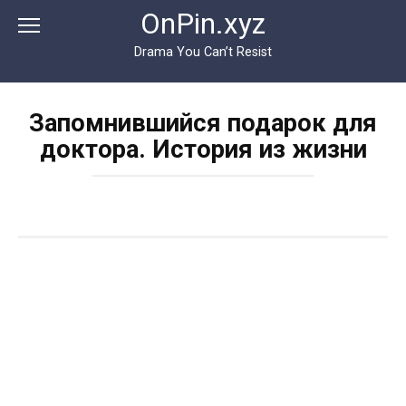
Перейти
OnPin.xyz
к
контенту
Drama You Can’t Resist
Запомнившийся подарок для
доктора. История из жизни