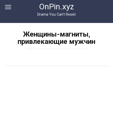
Перейти
OnPin.xyz
к
контенту
Drama You Can’t Resist
Женщины-магниты,
привлекающие мужчин