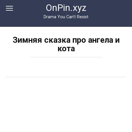
Перейти
OnPin.xyz
к
контенту
Drama You Can’t Resist
Зимняя сказка про ангела и
кота