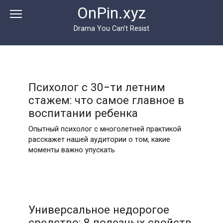
Перейти
OnPin.xyz
к
контенту
Drama You Can’t Resist
Психолог с 30−ти летним
стажем: что самое главное в
воспитании ребенка
Опытный психолог с многолетней практикой
расскажет нашей аудитории о том, какие
моменты важно упускать
Универсальное недорогое
средство: 8 полезных свойств