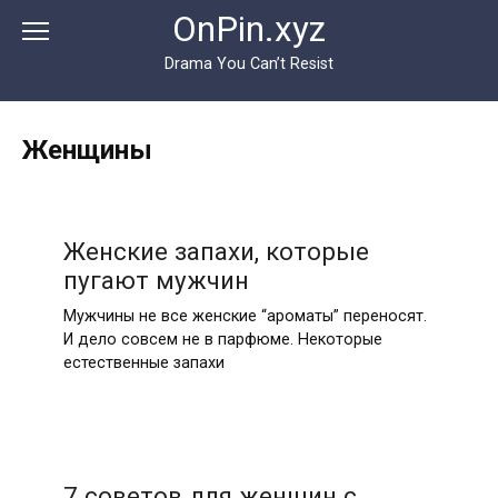
Перейти
OnPin.xyz
к
контенту
Drama You Can’t Resist
Женщины
Женские запахи, которые
пугают мужчин
Мужчины не все женские “ароматы” переносят.
И дело совсем не в парфюме. Некоторые
естественные запахи
7 советов для женщин с