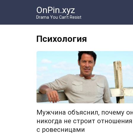
Перейти
OnPin.xyz
к
контенту
Drama You Can’t Resist
Психология
Мужчина объяснил, почему о
никогда не строит отношения
с ровесницами