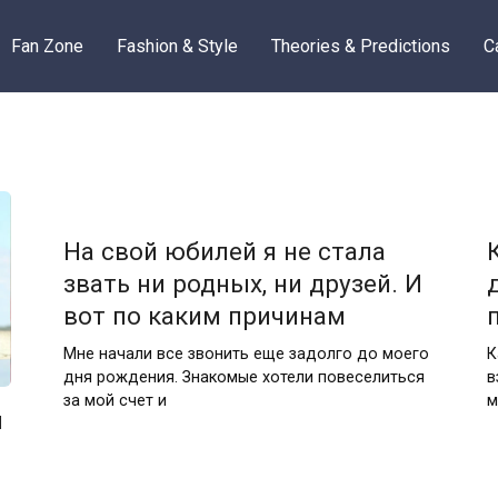
Fan Zone
Fashion & Style
Theories & Predictions
C
На свой юбилей я не стала
звать ни родных, ни друзей. И
вот по каким причинам
Мне начали все звонить еще задолго до моего
К
дня рождения. Знакомые хотели повеселиться
в
за мой счет и
м
н